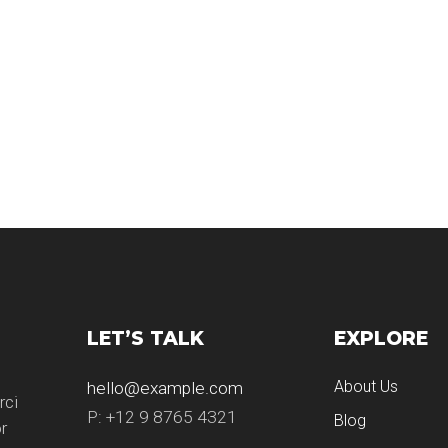
LET’S TALK
EXPLORE
About Us
hello@example.com
rci
P: +12 9 8765 4321
Blog
r