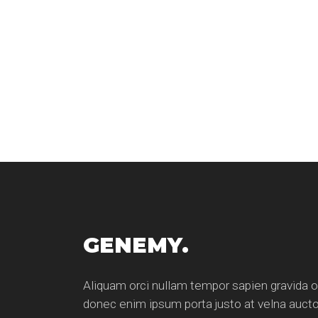
GENEMY.
Aliquam orci nullam tempor sapien gravida o
donec enim ipsum porta justo at velna aucto