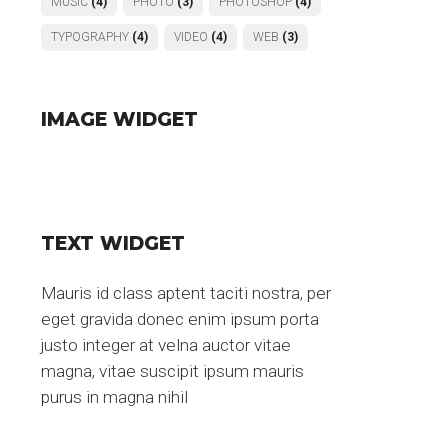
MUSIC
(4)
PHOTO
(3)
PHOTOSHOP
(4)
TYPOGRAPHY
(4)
VIDEO
(4)
WEB
(3)
IMAGE WIDGET
TEXT WIDGET
Mauris id class aptent taciti nostra, per
eget gravida donec enim ipsum porta
justo integer at velna auctor vitae
magna, vitae suscipit ipsum mauris
purus in magna nihil