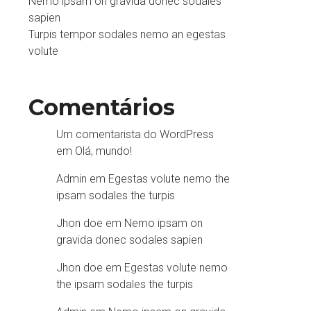
Nemo ipsam on gravida donec sodales
sapien
Turpis tempor sodales nemo an egestas
volute
Comentários
Um comentarista do WordPress
em
Olá, mundo!
Admin
em
Egestas volute nemo the
ipsam sodales the turpis
Jhon doe
em
Nemo ipsam on
gravida donec sodales sapien
Jhon doe
em
Egestas volute nemo
the ipsam sodales the turpis